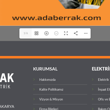
1/6
KURUMSAL
ELEKTRİ
Hakkımızda
Elektrik
Kalite Politikamız
İnşaat E
Vizyon & Misyon
Ofis ve 
 SAKARYA
Firma Bilgileri
Bakım O