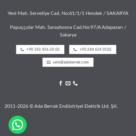
Yeni Mah. Servetiye Cad. No:61/1/1 Hendek / SAKARYA
Papuççular Mah. Saraybosna Cad.No:97/A Adapazarı /
Sakarya
+90 543 436 20 03
+90 264 614 0102
satis@adaberrak.com
2011-2026 © Ada Berrak Endüstriyel Elektrik Ltd. Şti.