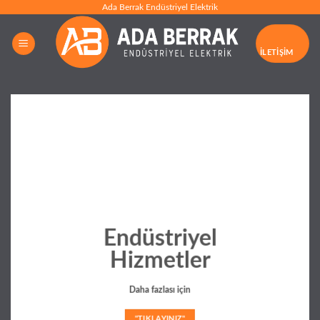
İçeriğe
Ada Berrak Endüstriyel Elektrik
atla
İLETIŞIM
Endüstriyel
Hizmetler
Daha fazlası için
"TIKLAYINIZ"