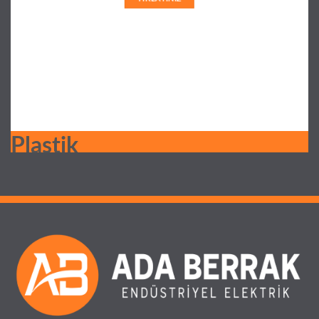
Plastik
Boru
Daha
fazlası
için
"TIKLAYINIZ"