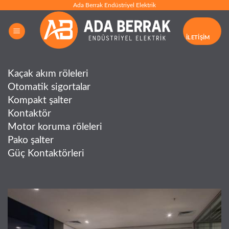
İçeriğe
Ada Berrak Endüstriyel Elektrik
atla
İLETIŞIM
Kaçak akım röleleri
Otomatik sigortalar
Kompakt şalter
Kontaktör
Motor koruma röleleri
Pako şalter
Güç Kontaktörleri