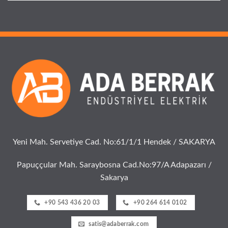
Yeni Mah. Servetiye Cad. No:61/1/1 Hendek / SAKARYA
Papuççular Mah. Saraybosna Cad.No:97/A Adapazarı /
Sakarya
+90 543 436 20 03
+90 264 614 0102
satis@adaberrak.com