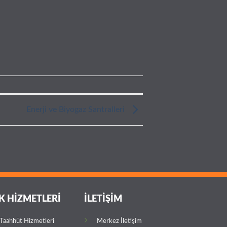
Enerji ve Biyogaz Santralleri
K HİZMETLERİ
İLETİŞİM
 Taahhüt Hizmetleri
Merkez İletişim