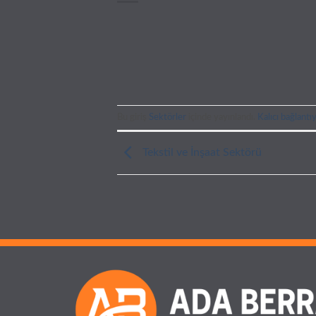
Bu giriş
Sektörler
içinde yayınlandı.
Kalıcı bağlantıy
Tekstil ve İnşaat Sektörü