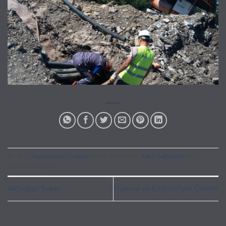
Bu giriş
Tamamlanan Projeler
içinde yayınlandı.
Kalıcı bağlantıyı
yer
imlerine ekleyin.
Airbogaz Şeker
Makine ve Endüstriyel Üretim