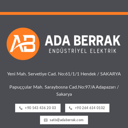
Yeni Mah. Servetiye Cad. No:61/1/1 Hendek / SAKARYA
Papuççular Mah. Saraybosna Cad.No:97/A Adapazarı /
Sakarya
+90 543 436 20 03
+90 264 614 0102
satis@adaberrak.com